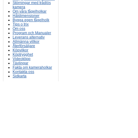
Störningar med trådlös
kamera
Om våra fågelholkar
Håldimensioner
Bygga egen fågelholk
Tips o trix
Om oss
Program och Manualer
Leverans alternativ
Allmänna villkor
Återförsäljare
Köpvilkor
Köptrygghet
Videoklipp
Tävlingar
Fakta om kameraholkar
Kontakta oss
Sidkarta