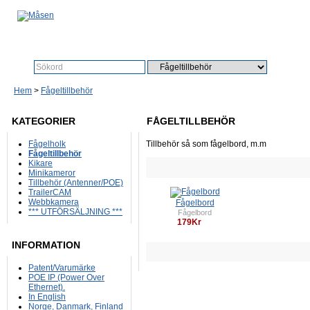
Sök:
Sök
Hem
>
Fågeltillbehör
KATEGORIER
FÅGELTILLBEHÖR
Fågelholk
Tillbehör så som fågelbord, m.m
Fågeltillbehör
Kikare
Minikameror
Tillbehör (Antenner/POE)
TrailerCAM
Webbkamera
Fågelbord
*** UTFÖRSÄLJNING ***
Fågelbord
179Kr
INFORMATION
Patent/Varumärke
POE IP (Power Over
Ethernet).
In English
Norge, Danmark, Finland