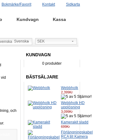
Bokmärke/Favorit
Kontakt
Sidkarta
o
Kundvagn
Kassa
Svenska
SEK
KUNDVAGN
0 produkter
d
BÄSTSÄLJARE
 vid
Webbholk
2,399Kr
Webbholk HD
upplösning
llning, och
3,099Kr
Kamerakit sladd
ur.
699Kr
Förlängningskabel
ortsätt
RCA till Kamera