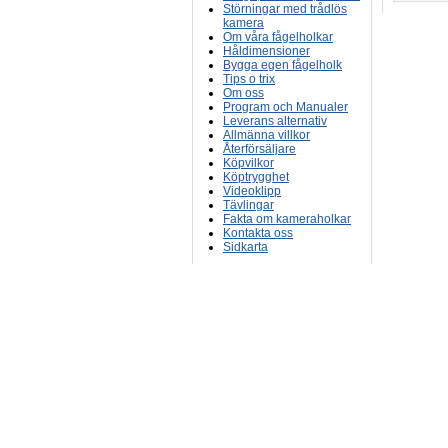
Störningar med trådlös
kamera
Om våra fågelholkar
Håldimensioner
Bygga egen fågelholk
Tips o trix
Om oss
Program och Manualer
Leverans alternativ
Allmänna villkor
Återförsäljare
Köpvilkor
Köptrygghet
Videoklipp
Tävlingar
Fakta om kameraholkar
Kontakta oss
Sidkarta