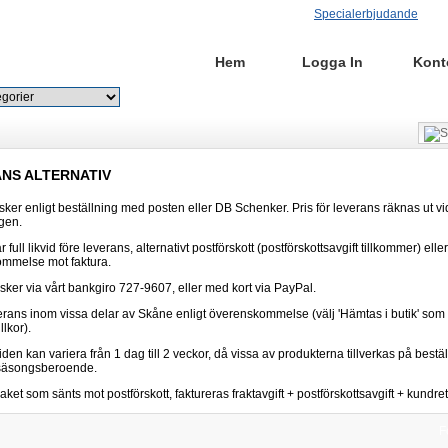
Specialerbjudande
Hem
Logga In
Kont
Sök
Avancerad Sökning
NS ALTERNATIV
ker enligt beställning med posten eller DB Schenker. Pris för leverans räknas ut vi
gen.
r full likvid före leverans, alternativt postförskott (postförskottsavgift tillkommer) eller
mmelse mot faktura.
sker via vårt bankgiro 727-9607, eller med kort via PayPal.
erans inom vissa delar av Skåne enligt överenskommelse (välj 'Hämtas i butik' som
llkor).
den kan variera från 1 dag till 2 veckor, då vissa av produkterna tillverkas på bestä
säsongsberoende.
aket som sänts mot postförskott, faktureras fraktavgift + postförskottsavgift + kundret
F