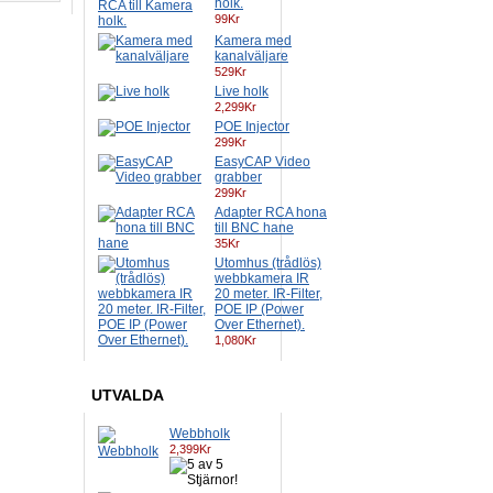
holk.
99Kr
Kamera med
kanalväljare
529Kr
Live holk
2,299Kr
POE Injector
299Kr
EasyCAP Video
grabber
299Kr
Adapter RCA hona
till BNC hane
35Kr
Utomhus (trådlös)
webbkamera IR
20 meter. IR-Filter,
POE IP (Power
Over Ethernet).
1,080Kr
UTVALDA
Webbholk
2,399Kr