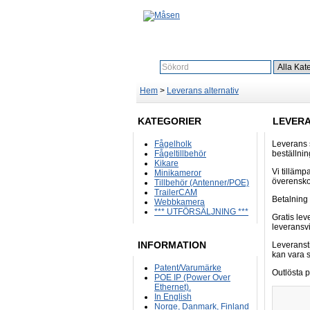
Sök:
Hem
>
Leverans alternativ
KATEGORIER
LEVERA
Fågelholk
Leverans s
Fågeltillbehör
beställnin
Kikare
Vi tillämpa
Minikameror
överensko
Tillbehör (Antenner/POE)
TrailerCAM
Betalning 
Webbkamera
*** UTFÖRSÄLJNING ***
Gratis lev
leveransvi
INFORMATION
Leveransti
kan vara 
Patent/Varumärke
Outlösta p
POE IP (Power Over
Ethernet).
In English
Norge, Danmark, Finland