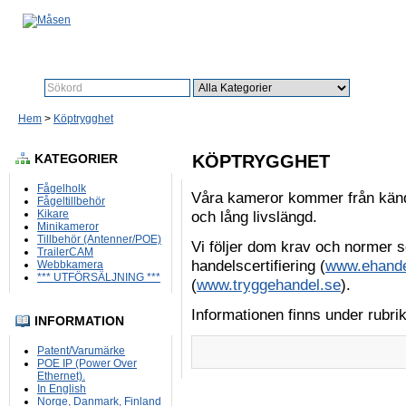
Sök:
Sök
Hem
>
Köptrygghet
KATEGORIER
KÖPTRYGGHET
Fågelholk
Våra kameror kommer från kända 
Fågeltillbehör
Kikare
och lång livslängd.
Minikameror
Tillbehör (Antenner/POE)
Vi följer dom krav och normer s
TrailerCAM
handelscertifiering (
www.ehandel
Webbkamera
*** UTFÖRSÄLJNING ***
(
www.tryggehandel.se
).
Informationen finns under rubrik
INFORMATION
Patent/Varumärke
POE IP (Power Over
Ethernet).
In English
Norge, Danmark, Finland