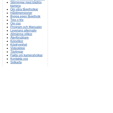
Störningar med trådlös
kamera
Om våra fågelholkar
Håldimensioner
Bygga egen fågelholk
Tips o trix
Om oss
Program och Manualer
Leverans alternativ
Allmänna villkor
Återförsäljare
Köpvilkor
Köptrygghet
Videoklipp
Tävlingar
Fakta om kameraholkar
Kontakta oss
Sidkarta